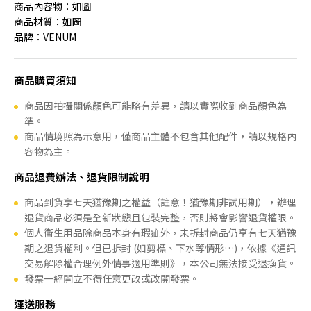
商品內容物：如圖
商品材質：如圖
品牌：VENUM
商品購買須知
商品因拍攝關係顏色可能略有差異，請以實際收到商品顏色為
準。
商品情境照為示意用，僅商品主體不包含其他配件，請以規格內
容物為主。
商品退費辦法、退貨限制說明
商品到貨享七天猶豫期之權益（註意！猶豫期非試用期），辦理
退貨商品必須是全新狀態且包裝完整，否則將會影響退貨權限。
個人衛生用品除商品本身有瑕疵外，未拆封商品仍享有七天猶豫
期之退貨權利。但已拆封 (如剪標、下水等情形…)，依據《通訊
交易解除權合理例外情事適用準則》，本公司無法接受退換貨。
發票一經開立不得任意更改或改開發票。
運送服務