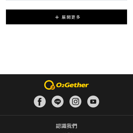
展開更多
球類運動
臺北市
【雙連】L2 中階團課：可單/雙人報名 POA CLUB
NT$ 650 起
認識我們