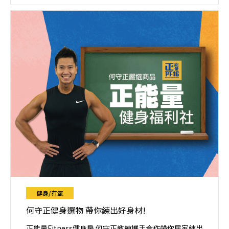
家】攜手實測六周快樂減脂，成功減脂2.2%，來看看究
竟發生什麼事情了！
健身/有氧
何守正健身選物 帶你練出好身材!
正能量Fitness健身房 何守正教練攜手合作帶你居家練出