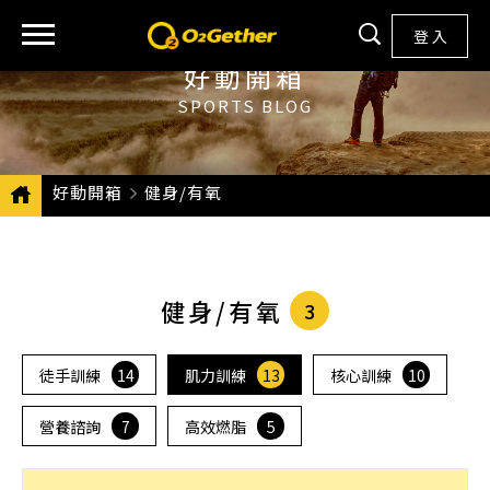
登 入
好動開箱
SPORTS BLOG
好動開箱
CURRENT:
健身/有氧
健身/有氧
3
徒手訓練
14
肌力訓練
13
核心訓練
10
營養諮詢
7
高效燃脂
5