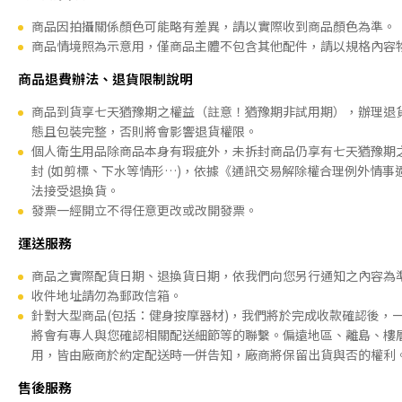
商品因拍攝關係顏色可能略有差異，請以實際收到商品顏色為準。
商品情境照為示意用，僅商品主體不包含其他配件，請以規格內容
商品退費辦法、退貨限制說明
商品到貨享七天猶豫期之權益（註意！猶豫期非試用期），辦理退
態且包裝完整，否則將會影響退貨權限。
個人衛生用品除商品本身有瑕疵外，未拆封商品仍享有七天猶豫期
封 (如剪標、下水等情形…)，依據《通訊交易解除權合理例外情事
法接受退換貨。
發票一經開立不得任意更改或改開發票。
運送服務
商品之實際配貨日期、退換貨日期，依我們向您另行通知之內容為
收件地址請勿為郵政信箱。
針對大型商品(包括：健身按摩器材)，我們將於完成收款確認後，
將會有專人與您確認相關配送細節等的聯繫。偏遠地區、離島、樓
用，皆由廠商於約定配送時一併告知，廠商將保留出貨與否的權利
售後服務