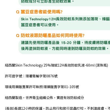
紐西蘭Skin Technology 25%瑞斌12H長效防蚊乳液-60ml (滾珠瓶)
許可證字號：環署衛輸字第0876號
環境用藥販賣業許可執照:環藥販賣字第01-105號
紐西蘭製造，世界衛生組織公佈，實證有效防蚊成分
(長效)長達12小時的保護，防止飛行和爬行昆蟲叮咬，不刺激皮膚、