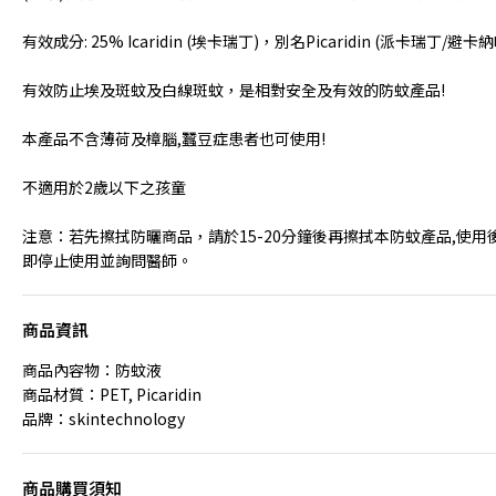
有效成分: 25% Icaridin (埃卡瑞丁)，別名Picaridin (派卡瑞丁/避卡納
有效防止埃及斑蚊及白線斑蚊，是相對安全及有效的防蚊產品!
本產品不含薄荷及樟腦,蠶豆症患者也可使用!
不適用於2歲以下之孩童
注意：若先擦拭防曬商品，請於15-20分鐘後再擦拭本防蚊產品,使用
即停止使用並詢問醫師。
商品資訊
商品內容物：防蚊液
商品材質：PET, Picaridin
品牌：skintechnology
商品購買須知