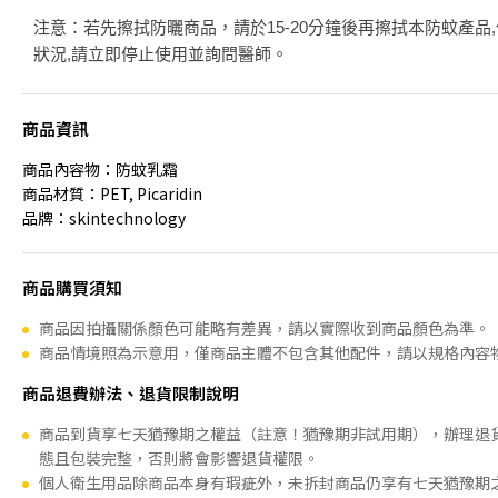
注意：若先擦拭防曬商品，請於15-20分鐘後再擦拭本防蚊產品
狀況,請立即停止使用並詢問醫師。
商品資訊
商品內容物：防蚊乳霜
商品材質：PET, Picaridin
品牌：skintechnology
商品購買須知
商品因拍攝關係顏色可能略有差異，請以實際收到商品顏色為準。
商品情境照為示意用，僅商品主體不包含其他配件，請以規格內容
商品退費辦法、退貨限制說明
商品到貨享七天猶豫期之權益（註意！猶豫期非試用期），辦理退
態且包裝完整，否則將會影響退貨權限。
個人衛生用品除商品本身有瑕疵外，未拆封商品仍享有七天猶豫期