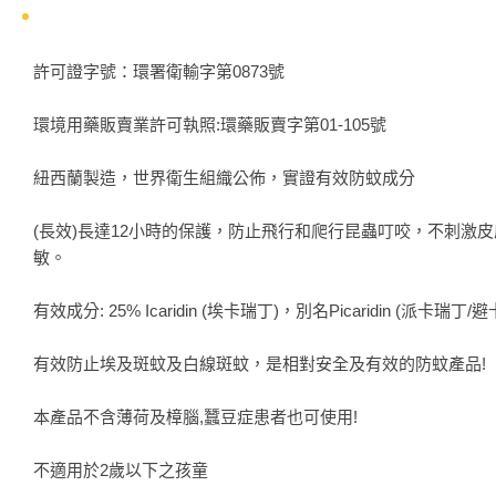
許可證字號：環署衛輸字第0873號
環境用藥販賣業許可執照:環藥販賣字第01-105號
紐西蘭製造，世界衛生組織公佈，實證有效防蚊成分
(長效)長達12小時的保護，防止飛行和爬行昆蟲叮咬，不刺激
敏。
有效成分: 25% Icaridin (埃卡瑞丁)，別名Picaridin (派卡瑞丁/
有效防止埃及斑蚊及白線斑蚊，是相對安全及有效的防蚊產品!
本產品不含薄荷及樟腦,蠶豆症患者也可使用!
不適用於2歲以下之孩童