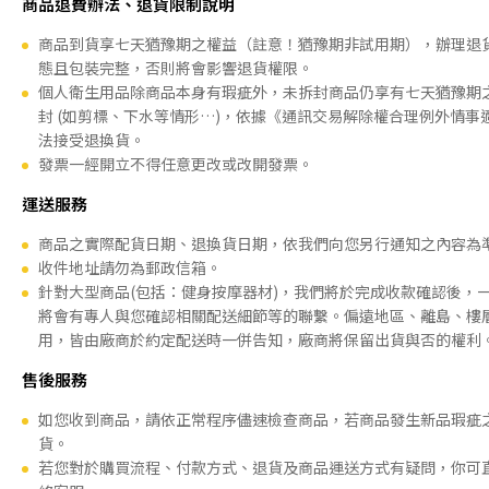
商品退費辦法、退貨限制說明
商品到貨享七天猶豫期之權益（註意！猶豫期非試用期），辦理退
態且包裝完整，否則將會影響退貨權限。
個人衛生用品除商品本身有瑕疵外，未拆封商品仍享有七天猶豫期
封 (如剪標、下水等情形…)，依據《通訊交易解除權合理例外情事
法接受退換貨。
發票一經開立不得任意更改或改開發票。
運送服務
商品之實際配貨日期、退換貨日期，依我們向您另行通知之內容為
收件地址請勿為郵政信箱。
針對大型商品(包括：健身按摩器材)，我們將於完成收款確認後，
將會有專人與您確認相關配送細節等的聯繫。偏遠地區、離島、樓
用，皆由廠商於約定配送時一併告知，廠商將保留出貨與否的權利
售後服務
如您收到商品，請依正常程序儘速檢查商品，若商品發生新品瑕疵
貨。
若您對於購買流程、付款方式、退貨及商品運送方式有疑問，你可