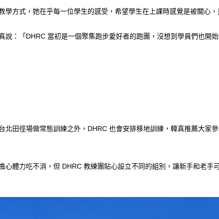
一套教學方式，她在乎每一位學生的感受，希望學生在上課時感覺是被關心，
韓真說：「DHRC 當初是一個聚集跑步愛好者的跑團，沒想到學員們也
在台北田徑場做常態訓練之外，DHRC 也會安排移地訓練，韓真推薦大
心體力吃不消，但 DHRC 教練團貼心設立不同的組別，讓新手和老手可以