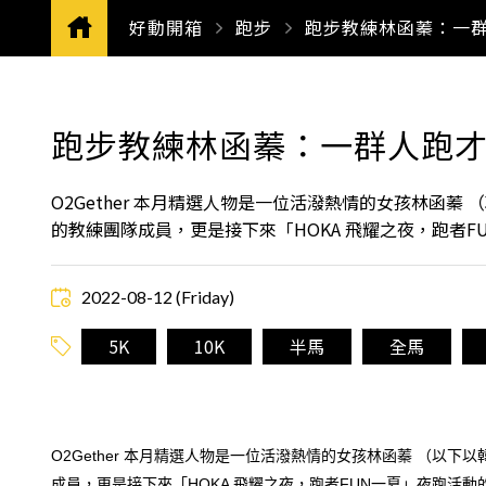
好動開箱
跑步
CURRENT:
跑步教練林函蓁：一
跑步教練林函蓁：一群人跑
O2Gether 本月精選人物是一位活潑熱情的女孩林函蓁
的教練團隊成員，更是接下來「HOKA 飛耀之夜，跑者
2022-08-12 (Friday)
5K
10K
半馬
全馬
O2Gether 本月精選人物是一位活潑熱情的女孩林函蓁 （以
成員，更是接下來「HOKA 飛耀之夜，跑者FUN一夏」夜跑活