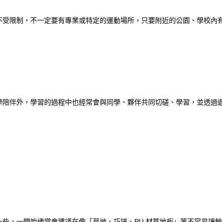
不受限制，不一定要有專業或特定的運動場所，只要附近的公園、學校內
學陪伴外，學習的過程中也經常會與同學、夥伴共同切磋、學習，並透過
些，一開始通常會建議在像「草地、巧拼、PU 材質地板」等不容易讓