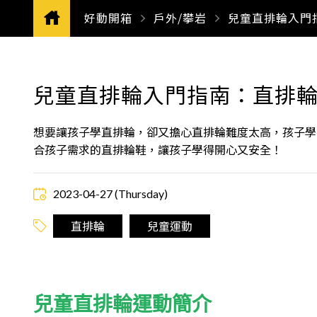
好動開箱
戶外/攀岩
CURRENT:
兒童直排輪入門
兒童直排輪入門指南：直排輪
想要讓孩子學直排輪，卻又擔心直排輪難度太高，孩子學
合孩子需求的直排輪鞋，讓孩子學得開心又安全！
2023-04-27 (Thursday)
直排輪
兒童運動
兒童直排輪運動簡介