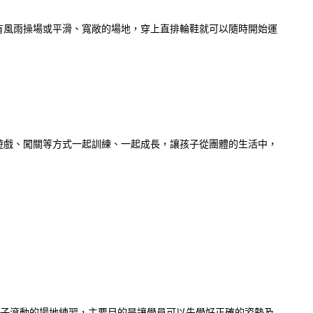
有風雨操場或平滑、寬敞的場地，穿上直排輪鞋就可以隨時開始運
遊戲、闖關等方式一起訓練、一起成長，讓孩子從團體的生活中，
輪子滾動的場地練習，主要目的是讓學員可以先學好正確的姿勢及