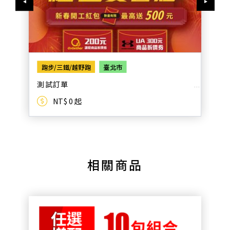
跑步/三鐵/越野跑
臺北市
測試訂單
NT$ 0 起
相關商品