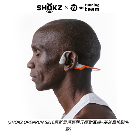
(SHOKZ OPENRUN S810最新骨傳導藍牙運動耳機–基普喬格聯名
款)