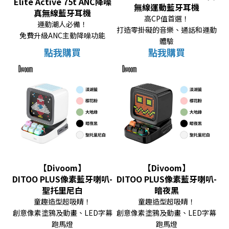
Elite Active 75t ANC降噪
無線運動藍牙耳機
真無線藍牙耳機
高CP值首選！
運動潮人必備！
打造零掛礙的音樂、通話和運動
免費升級ANC主動降噪功能
體驗
點我購買
點我購買
【Divoom】
【Divoom】
DITOO PLUS像素藍牙喇叭-
DITOO PLUS像素藍牙喇叭-
聖托里尼白
暗夜黑
童趣造型超吸睛！
童趣造型超吸睛！
創意像素塗鴉及動畫、LED字幕
創意像素塗鴉及動畫、LED字幕
跑馬燈
跑馬燈