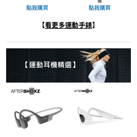
擔
點我購買
點我購買
【
看更多運動手錶
】