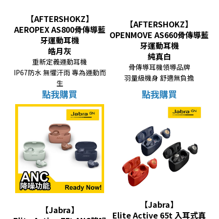
【AFTERSHOKZ】
【AFTERSHOKZ】
AEROPEX AS800骨傳導藍
OPENMOVE AS660骨傳導藍
牙運動耳機
牙運動耳機
皓月灰
純真白
重新定義運動耳機
骨傳導耳機領導品牌
IP67防水 無懼汗雨 專為運動而
羽量級機身 舒適無負擔
生
點我購買
點我購買
【Jabra】
【Jabra】
Elite Active 65t 入耳式真