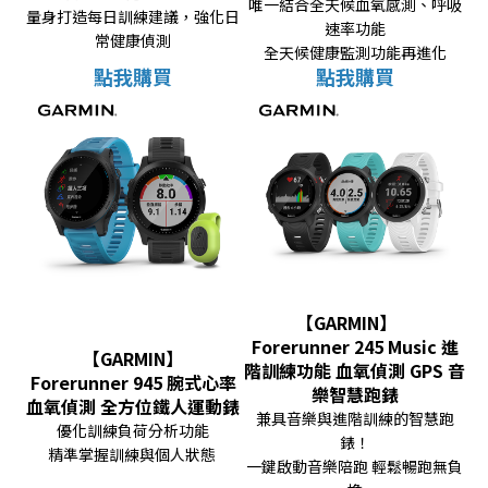
唯一結合全天候血氧感測、呼吸
量身打造每日訓練建議，強化日
速率功能
常健康偵測
全天候健康監測功能再進化
點我購買
點我購買
【GARMIN】
Forerunner 245 Music 進
【GARMIN】
階訓練功能 血氧偵測 GPS 音
Forerunner 945 腕式心率
樂智慧跑錶
血氧偵測 全方位鐵人運動錶
兼具音樂與進階訓練的智慧跑
優化訓練負荷分析功能
錶！
精準掌握訓練與個人狀態
一鍵啟動音樂陪跑 輕鬆暢跑無負