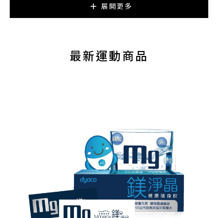
展開更多
與肌肉的交接點受到神經傳導的刺激較多，所以一出力這
附近的肌肉會收縮的比較快，導致能量缺乏，分泌出大量
鈣離子，而鈣離子一多，肌肉的收縮會更厲害，緊繃到一
個程度就形成了「激痛點」。 個性:健談/熱心/穩重
最新運動商品
阿布老師
運動按摩包含四個重要的恢復要素，其中之一為「淋巴系
統」運動按摩的恢復四要素之一:運動按摩前，還需要先觀
察「皮膚」的狀態，如果皮膚看起來緊繃、光亮，用手按
壓感覺脹脹的，壓不太進去，這代表組織液、淋巴液累積
在肢體內，這就必需透過淋巴引流的手法讓肌肉中的血液
回流到血管，消除腫脹後才能處理肌肉與筋膜，降低按摩
的疼痛感。 個性:活潑/熱心/健談
Pattie老師