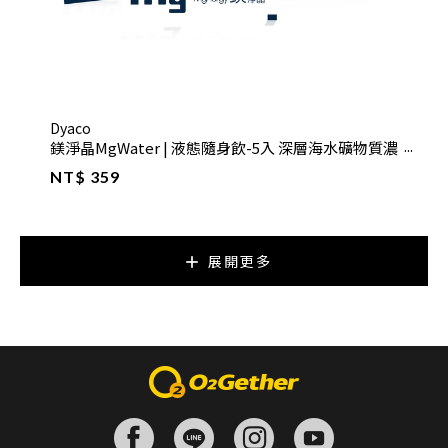
運動按摩包含四個重要的恢復要素，其中之一「神經受
器」為運動按摩的恢復四要素之一:神經受器分為「高爾基
氏器」與「肌梭」，這些神經受器失常，就會造成肌肉緊
繃。這時候要先放鬆肌梭誘發出高爾基氏器，然後使用
hold-relax 放鬆法，讓肌肉出力10秒左右再放鬆，把肌肉
Dyaco
拉長喚醒高爾基氏器，這時候脊髓就會告訴大腦肌肉該放
鎂淨晶MgWater | 液態隨身飲-5入 深層海水礦物質濃
鬆了，達到肌肉放鬆的效果。 個性:細心/熱心/貼心
縮液
NT$ 359
展開更多
Dave老師
運動按摩包含四個重要的恢復要素，其中「肌肉」為運動
按摩的恢復四要素之一:肌肉是藉由收縮來讓人體可以運動
的軟組織，長時間的收縮或維持固定的姿勢會使肌肉緊繃
失去彈性，導致延展性變差、關節角度受到限制。而神經
與肌肉的交接點受到神經傳導的刺激較多，所以一出力這
附近的肌肉會收縮的比較快，導致能量缺乏，分泌出大量
鈣離子，而鈣離子一多，肌肉的收縮會更厲害，緊繃到一