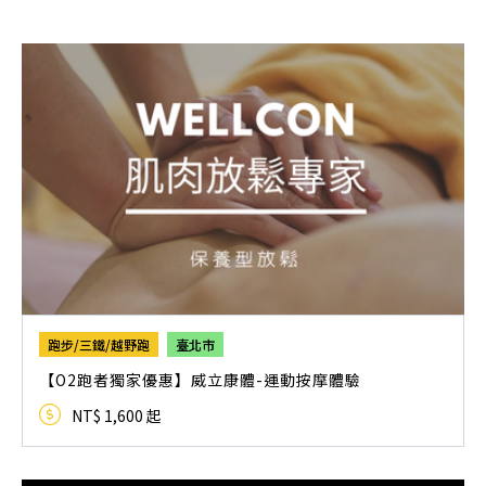
跑步/三鐵/越野跑
臺北市
【O2跑者獨家優惠】威立康體-運動按摩體驗
NT$ 1,600 起